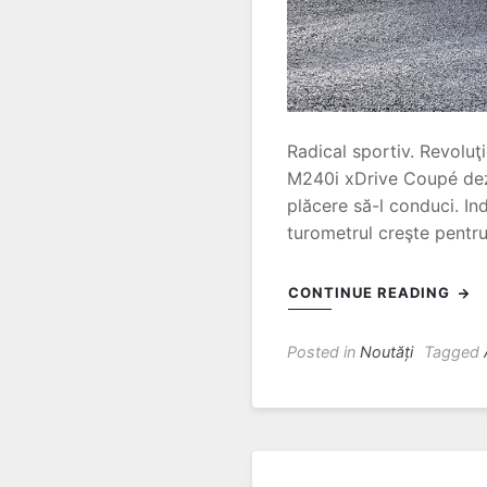
Radical sportiv. Revoluţ
M240i xDrive Coupé dezv
plăcere să-l conduci. In
turometrul creşte pentru 
CONTINUE READING
Posted in
Noutăți
Tagged