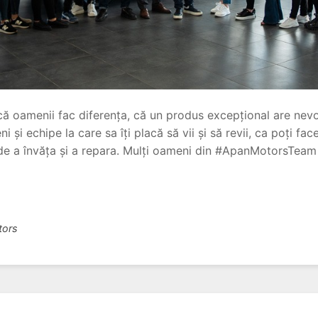
 că oamenii fac diferența, că un produs excepțional are nevo
 și echipe la care sa îți placă să vii și să revii, ca poți fac
i de a învăța și a repara. Mulți oameni din #ApanMotorsTeam
tors