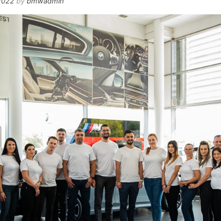
2022
by
bmwadmin