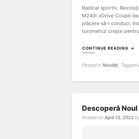
Radical sportiv. Revoluţ
M240i xDrive Coupé dezv
plăcere să-l conduci. In
turometrul creşte pentru 
CONTINUE READING
Posted in
Noutăți
Tagged
Descoperă Noul
Posted on
April 13, 2022
b