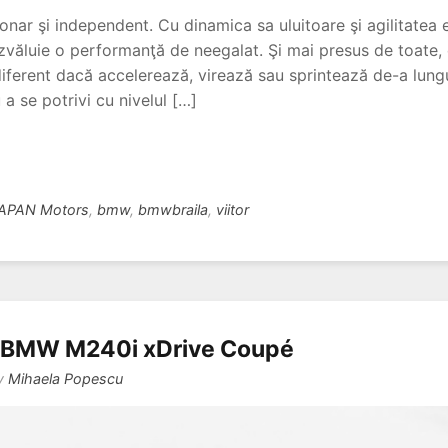
ionar şi independent. Cu dinamica sa uluitoare şi agilitate
ăluie o performanţă de neegalat. Şi mai presus de toate, e
diferent dacă accelerează, virează sau sprintează de-a lung
a se potrivi cu nivelul […]
APAN Motors
,
bmw
,
bmwbraila
,
viitor
 BMW M240i xDrive Coupé
y
Mihaela Popescu