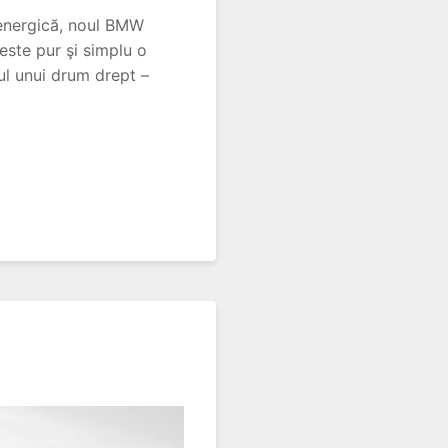
a energică, noul BMW
ste pur şi simplu o
ul unui drum drept –