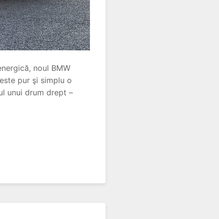
a energică, noul BMW
ste pur şi simplu o
ul unui drum drept –