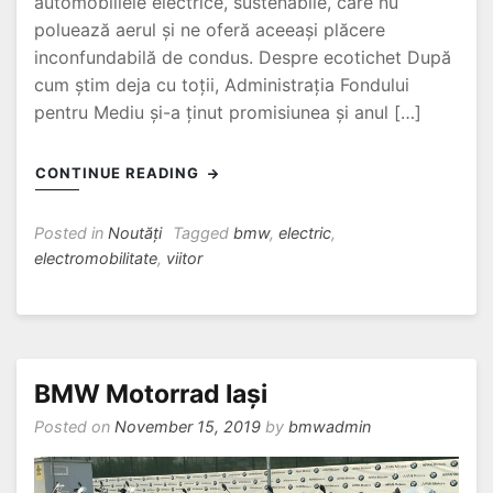
automobillele electrice, sustenabile, care nu
poluează aerul și ne oferă aceeași plăcere
inconfundabilă de condus. Despre ecotichet După
cum știm deja cu toții, Administrația Fondului
pentru Mediu și-a ținut promisiunea și anul […]
CONTINUE READING
Posted in
Noutăți
Tagged
bmw
,
electric
,
electromobilitate
,
viitor
BMW Motorrad Iași
Posted on
November 15, 2019
by
bmwadmin