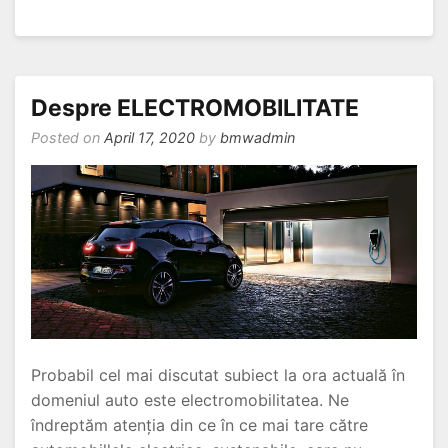
BMW
Connected
App
–
În
Despre ELECTROMOBILITATE
Permanență
Posted on
April 17, 2020
by
bmwadmin
Conectat
Cu
Automobilul
Tău
Probabil cel mai discutat subiect la ora actuală în
domeniul auto este electromobilitatea. Ne
îndreptăm atenția din ce în ce mai tare către