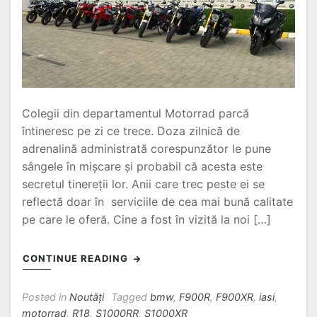
Colegii din departamentul Motorrad parcă
întineresc pe zi ce trece. Doza zilnică de
adrenalină administrată corespunzător le pune
sângele în mișcare și probabil că acesta este
secretul tinereții lor. Anii care trec peste ei se
reflectă doar în serviciile de cea mai bună calitate
pe care le oferă. Cine a fost în vizită la noi […]
CONTINUE READING
Posted in
Noutăți
Tagged
bmw
,
F900R
,
F900XR
,
iasi
,
motorrad
,
R18
,
S1000RR
,
S1000XR