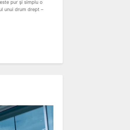
ste pur şi simplu o
ul unui drum drept –
c