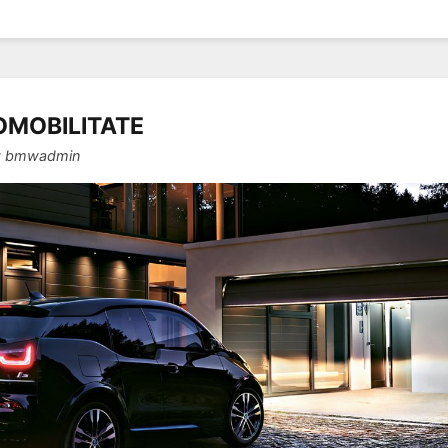
OMOBILITATE
y
bmwadmin