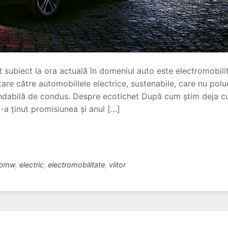
t subiect la ora actuală în domeniul auto este electromobil
tare către automobillele electrice, sustenabile, care nu polu
ndabilă de condus. Despre ecotichet După cum știm deja cu 
-a ținut promisiunea și anul […]
bmw
,
electric
,
electromobilitate
,
viitor