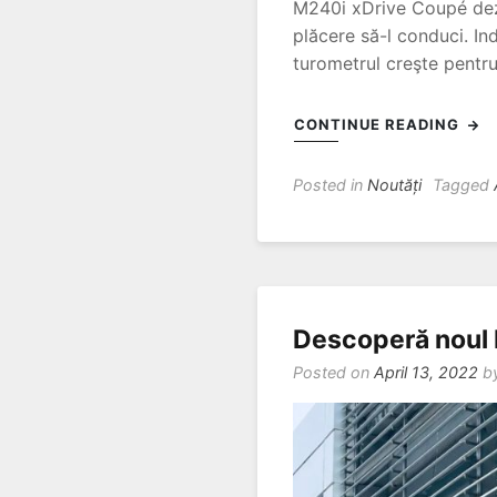
M240i xDrive Coupé dezv
plăcere să-l conduci. In
turometrul creşte pentru 
CONTINUE READING
Posted in
Noutăți
Tagged
Descoperă noul 
Posted on
April 13, 2022
b