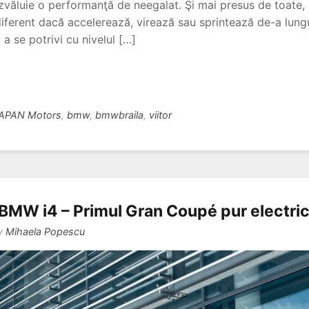
ăluie o performanţă de neegalat. Şi mai presus de toate, e
diferent dacă accelerează, virează sau sprintează de-a lung
a se potrivi cu nivelul […]
APAN Motors
,
bmw
,
bmwbraila
,
viitor
BMW i4 – Primul Gran Coupé pur electri
y
Mihaela Popescu