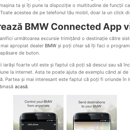
așina ta și îți pune la dispoziție o multitudine de funcții c
. Toate acestea de pe telefonul tău mobil, doar la un click di
urează BMW Connected App v
lanifici următoarea excursie trimițând o destinație către sis
el mai apropiat dealer
BMW
și poți chiar să îți faci o program
 apăsare de buton.
iarăși foarte util este și faptul că poți să descui sau să în
une la internet. Asta te poate ajuta de exemplu când ai de p
ină. Partea și mai interesant este faptul că poți fi oriunde în 
 rămasă
acasă
.