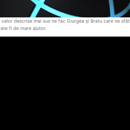
celor descrise mai sus ne fac Giurgea și Bratu care ne sfă
ate fi de mare ajutor.