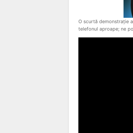
O scurtă demonstrație a 
telefonul aproape; ne po