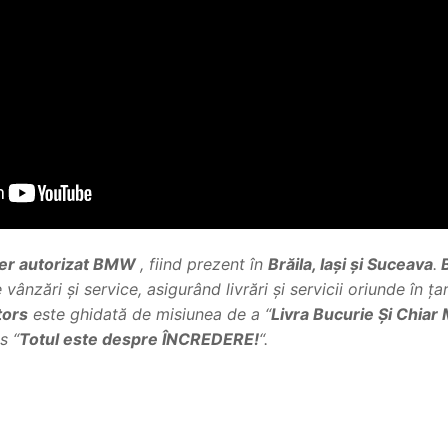
er autorizat BMW
, fiind prezent în
Brăila, Iași și Suceava
.
B
vânzări și service, asigurând livrări și servicii oriunde în ța
ors
este ghidată de misiunea de a “
Livra Bucurie Și Chiar 
s “
Totul este despre ÎNCREDERE!
“.