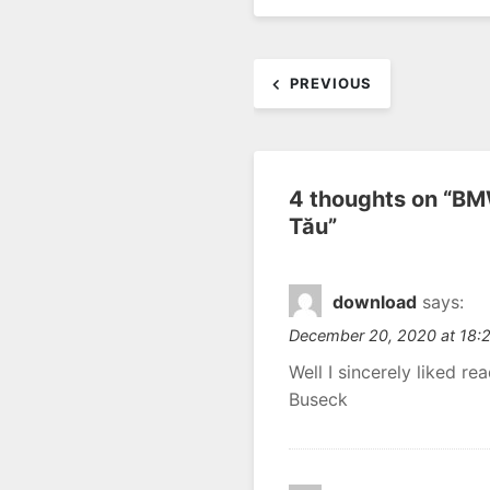
Post
PREVIOUS
navigation
4 thoughts on “
BMW
Tău
”
download
says:
December 20, 2020 at 18:
Well I sincerely liked re
Buseck