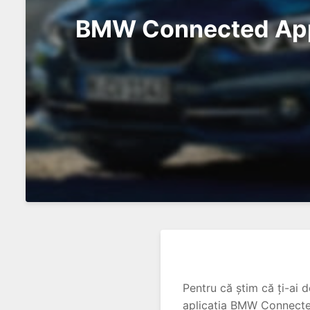
BMW Connected App 
Pentru că știm că ți-ai 
aplicația BMW Connected.