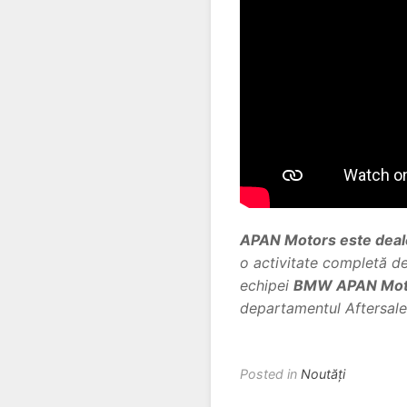
APAN Motors este deal
o activitate completă de 
echipei
BMW APAN Mot
departamentul Aftersale
Posted in
Noutăți