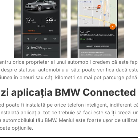
ntru orice proprietar al unui automobil credem că este fapt
despre statusul automobilului său: poate verifica dacă este
resiunea în pneuri sau câți kilometri se mai pot parcurge pân
ezi aplicația BMW Connected
poate fi instalată pe orice telefon inteligent, indiferent 
stalată aplicația, tot ce trebuie să faci este să îți creezi u
le automobilului tău BMW. Meniul este foarte ușor de utilizat
oate opțiunile.