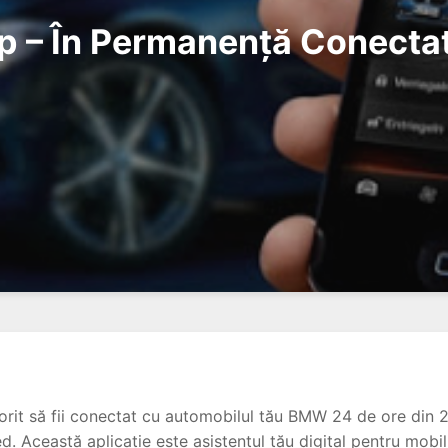
– În Permanență Conectat
dorit să fii conectat cu automobilul tău BMW 24 de ore din 
 Această aplicație este asistentul tău digital pentru mobili