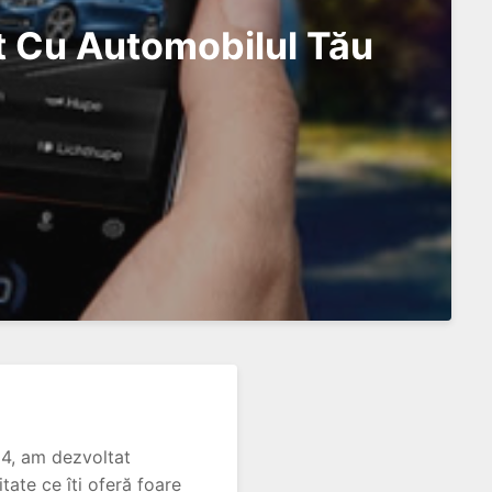
 Cu Automobilul Tău
24, am dezvoltat
tate ce îți oferă foare