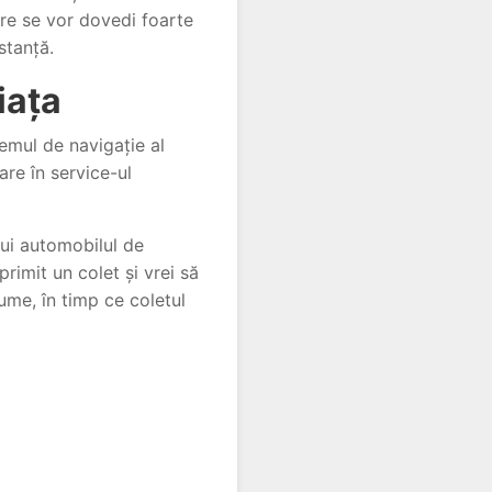
are se vor dovedi foarte
stanță.
iața
temul de navigație al
are în service-ul
cui automobilul de
rimit un colet și vrei să
lume, în timp ce coletul