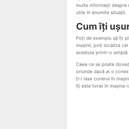
multe informații despre m
utile în anumite situații
Cum îți uș
Poți de exemplu să îți p
mașinii, poți localiza c
acestuia printr-o simplă
Ceea ce se poate dovedi 
oriunde dacă ai o conexi
ți-l lase curierul în maș
îți este livrat în mașina