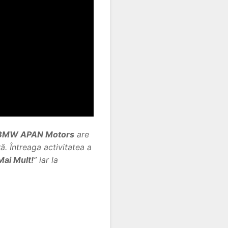
MW APAN Motors
are
ră. Întreaga activitatea a
Mai Mult!
” iar la