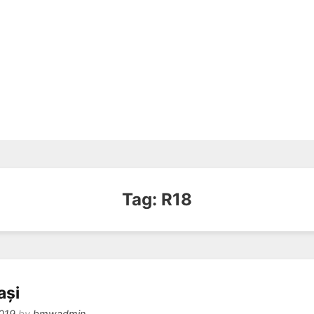
Tag:
R18
ași
019
by
bmwadmin