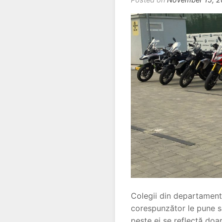
Colegii din departamentu
corespunzător le pune sân
peste ei se reflectă doar