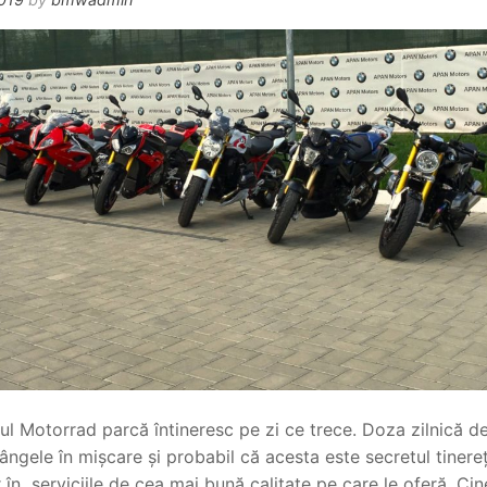
l Motorrad parcă întineresc pe zi ce trece. Doza zilnică d
gele în mișcare și probabil că acesta este secretul tinereții
 în serviciile de cea mai bună calitate pe care le oferă. Cine 