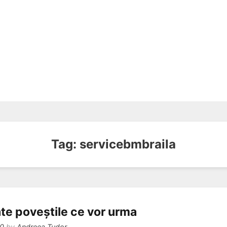
Tag:
servicebmbraila
ate poveștile ce vor urma
20
by
Andreea Tudor