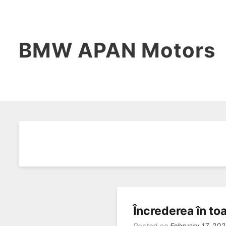
BMW APAN Motors
Încrederea în to
Posted on
February 17, 20