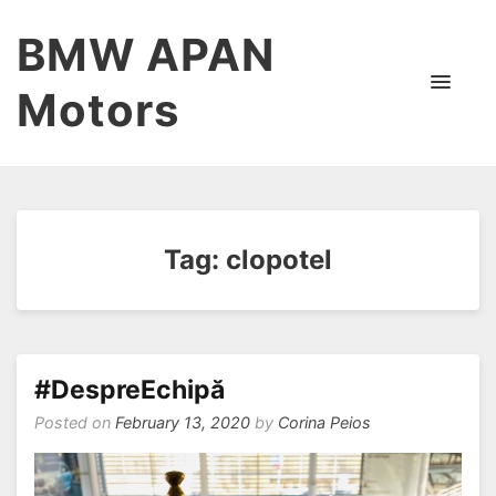
BMW APAN
Motors
Tag:
clopotel
#DespreEchipă
Posted on
February 13, 2020
by
Corina Peios