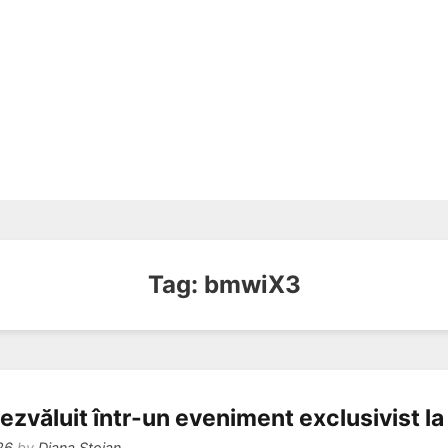
Tag:
bmwiX3
zvăluit într-un eveniment exclusivist la 
26
by
Diana Stoian