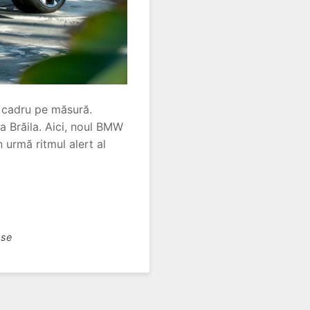
un cadru pe măsură.
a Brăila. Aici, noul BMW
n urmă ritmul alert al
sse