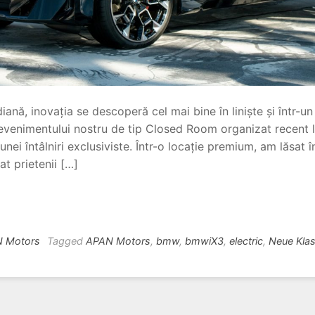
iană, inovația se descoperă cel mai bine în liniște și într-
evenimentului nostru de tip Closed Room organizat recent l
unei întâlniri exclusiviste. Într-o locație premium, am lăsat î
t prietenii […]
N Motors
Tagged
APAN Motors
,
bmw
,
bmwiX3
,
electric
,
Neue Kla