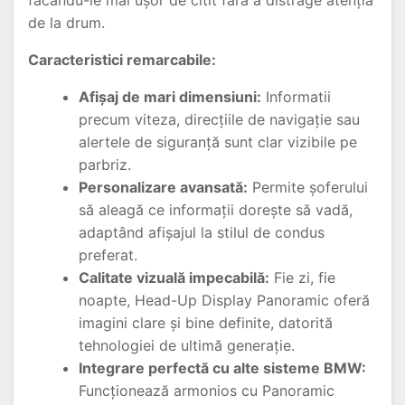
făcându-le mai ușor de citit fără a distrage atenția
de la drum.
Caracteristici remarcabile:
Afișaj de mari dimensiuni:
Informatii
precum viteza, direcțiile de navigație sau
alertele de siguranță sunt clar vizibile pe
parbriz.
Personalizare avansată:
Permite șoferului
să aleagă ce informații dorește să vadă,
adaptând afișajul la stilul de condus
preferat.
Calitate vizuală impecabilă:
Fie zi, fie
noapte, Head-Up Display Panoramic oferă
imagini clare și bine definite, datorită
tehnologiei de ultimă generație.
Integrare perfectă cu alte sisteme BMW:
Funcționează armonios cu Panoramic