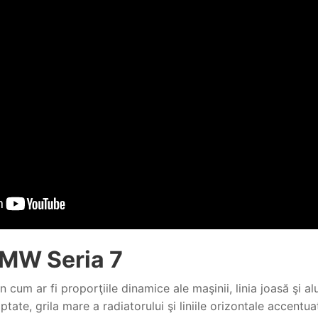
BMW Seria 7
n cum ar fi proporţiile dinamice ale maşinii, linia joasă şi a
lptate, grila mare a radiatorului şi liniile orizontale accentu