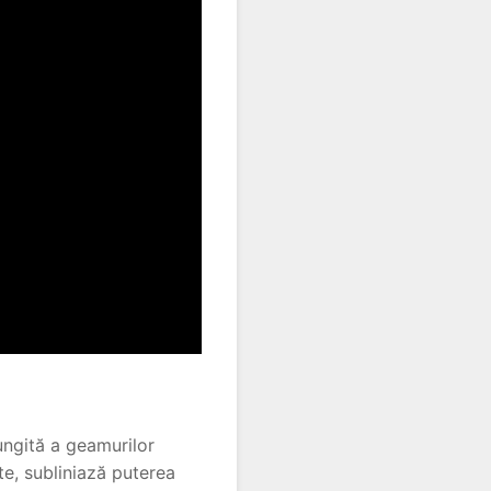
lungită a geamurilor
ate, subliniază puterea