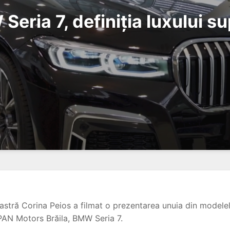
Seria 7, definiția luxului s
oastră Corina Peios a filmat o prezentarea unuia din model
N Motors Brăila, BMW Seria 7.