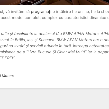
ul, vă invităm să
programați
o întâlnire fie online, fie la s
e acest model complet, complex cu caracteristici dinamice c
 utile și
fascinante
la dealer-ul tău BMW APAN Motors. APA
prezent în Brăila, Iași și Suceava. BMW APAN Motors are o ac
sigurând livrări și servicii oriunde în țară. Întreaga activit
isiunea de a “Livra Bucurie Și Chiar Mai Mult!” iar la depa
REDERE!“
N Motors