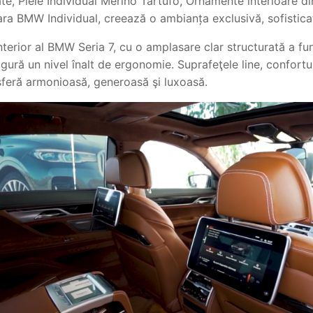
tate, Piele Individual Merino Tartufo, Ornamente interioare d
ra BMW Individual, creează o ambianța exclusivă, sofisticat
terior al BMW Seria 7, cu o amplasare clar structurată a fun
gură un nivel înalt de ergonomie. Suprafeţele line, confortu
sferă armonioasă, generoasă şi luxoasă.