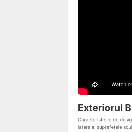
Exteriorul 
Caracteristicile de desig
laterale, suprafeţele scu