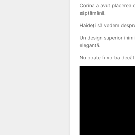
Corina a avut plăcerea d
săptămânii.
Haideți să vedem despre
Un design superior inimi
elegantă.
Nu poate fi vorba decât