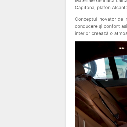
Materiale de înaltă cali
Capitonaj plafon Alcanta
Conceptul inovator de in
conducere şi confort asi
interior creează o atmo