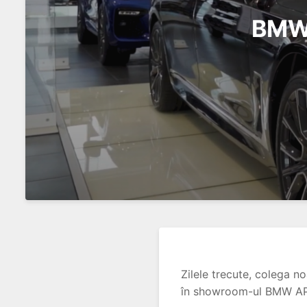
BMW 
Zilele trecute, colega n
în showroom-ul BMW APA