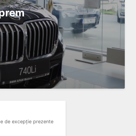
uprem
ele de excepție prezente