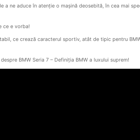
e a ne aduce în atenție o mașină deosebită, în cea mai spe
 ce e vorba!
tabil, ce crează caracterul sportiv, atât de tipic pentru BM
 despre BMW Seria 7 – Definiția BMW a luxului suprem!