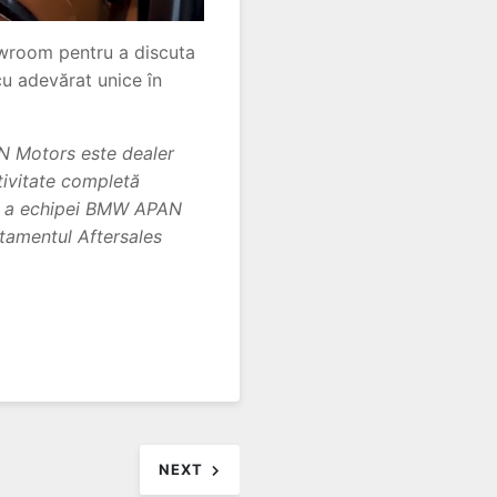
howroom pentru a discuta
u adevărat unice în
N Motors este dealer
tivitate completă
atea a echipei BMW APAN
rtamentul Aftersales
NEXT