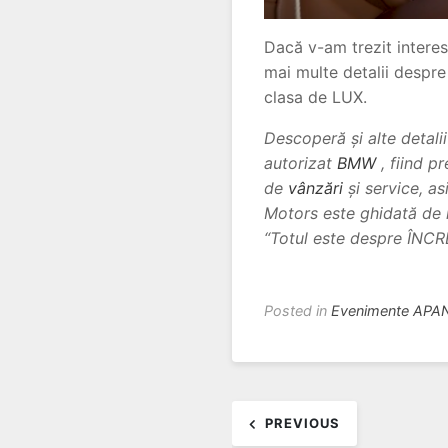
Dacă v-am trezit interes
mai multe detalii despr
clasa de LUX.
Descoperă și alte detalii
autorizat
BMW
, fiind 
de
vânzări
și service, a
Motors este ghidată de m
“Totul este despre ÎNC
Posted in
Evenimente APA
Post
PREVIOUS
navigation