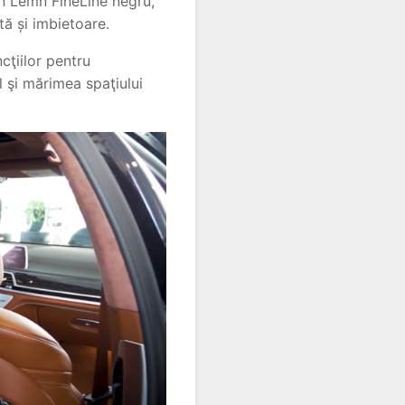
in Lemn FineLine negru,
ă și imbietoare.
cţiilor pentru
l şi mărimea spaţiului