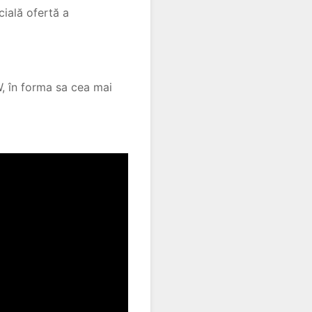
cială ofertă a
W, în forma sa cea mai